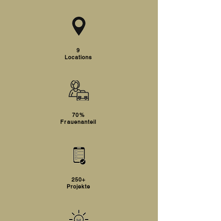
9
Locations
70%
Frauenanteil
250+
Projekte