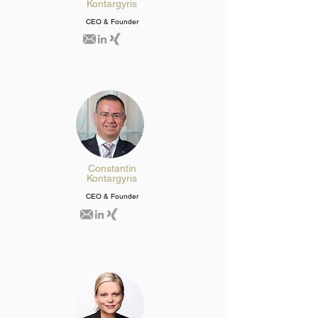
Kontargyris
CEO & Founder
Constantin
K
ontargyris
CEO & F
ounder