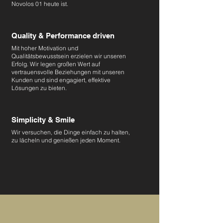
Novolos 01 heute ist.
Quality & Performance driven
Mit hoher Motivation und
Qualitätsbewusstsein erzielen wir unseren
Erfolg. Wir legen großen Wert auf
vertrauensvolle Beziehungen mit unseren
Kunden und sind engagiert, effektive
Lösungen zu bieten.
Simplicity & Smile
Wir versuchen, die Dinge einfach zu halten,
zu lächeln und genießen jeden Moment.