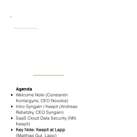
Eckdaten
Location
Gereonstraße 43-65, 50607 Köln
Datum
16.11.2023
Uhrzeit
ab 17:00 Uhr
Agenda
Welcome Note (Constantin
Kontargyris, CEO Novolos)
Intro Syngain / Keepit (Andreas
Rebetzky, CEO Syngain)
SaaS Cloud Data Security (NN,
Keepit)
Key Note: Keepit at Lapp
(Matthias Gut, Lapp)