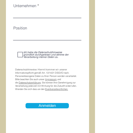
Unternehmen
Position
Ich habe die Datenschutzhinweise
gründlich durchgelesen und stimme der
Verarbeitung meiner Daten zu.
Datenschutzhinweise: Hiermit kommen wir unserer
Informationspflicht gemäß Art. 13/14/21 DSGVO nach.
Personenbezogene Daten zu Ihrer Person werden verarbeitet.
Bitte beachten Sie auch unser
Impressum
und
die
Datenschutzerklärung
. Sie können Ihre Genehmigung zur
Verarbeitung jederzeit mit Wirkung für die Zukunft widerrufen.
Wenden Sie sich dazu an den
Eventverantwortlichen.
Anmelden